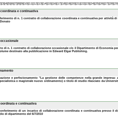
2]
[3]
[4]
[5]
[6]
[7]
[8]
[9]
[10]
[11]
[12]
[13]
[14]
[15]
[16]
[17]
[18]
[19]
[20]
[21]
[22]
[23]
[24]
[25]
[26]
[27]
[28]
[29
 coordinata e continuativa
ferimento di n. 1 contratto di collaborazione coordinata e continuativa per attività di 
o Donato
e occasionale
to di n. 1 contratto di collaborazione occasionale c/o il Dipartimento di Economia per 
volume destinato alla pubblicazione in Edward Elgar Publishing.
ionamento
ormazione e perfezionamento "La gestione delle competenze nella grande impresa: an
ialistica o magistrale nuovo ordinamento) o titolo di studio rilasciato da Università e 
coordinata e continuativa
 conferimento di un incarico di collaborazione coordinata e continuativa presso il d
lio di dipartimento del 6/7/2010