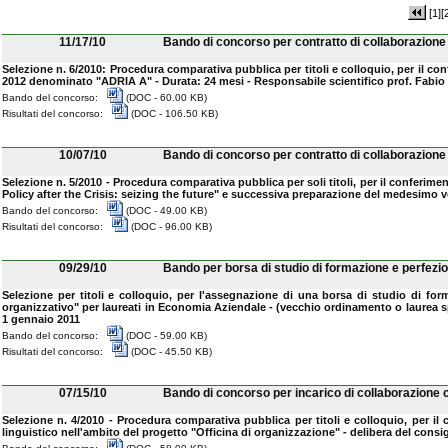
[1]
[
11/17/10
Bando di concorso per contratto di collaborazione
Selezione n. 6/2010: Procedura comparativa pubblica per titoli e colloquio, per il con
2012 denominato "ADRIA A" - Durata: 24 mesi - Responsabile scientifico prof. Fabi
Bando del concorso:
(DOC - 60.00 KB)
Risultati del concorso:
(DOC - 106.50 KB)
10/07/10
Bando di concorso per contratto di collaborazion
Selezione n. 5/2010 - Procedura comparativa pubblica per soli titoli, per il conferimen
Policy after the Crisis: seizing the future" e successiva preparazione del medesimo 
Bando del concorso:
(DOC - 49.00 KB)
Risultati del concorso:
(DOC - 96.00 KB)
09/29/10
Bando per borsa di studio di formazione e perfez
Selezione per titoli e colloquio, per l'assegnazione di una borsa di studio di f
organizzativo" per laureati in Economia Aziendale - (vecchio ordinamento o laurea spec
1 gennaio 2011
Bando del concorso:
(DOC - 59.00 KB)
Risultati del concorso:
(DOC - 45.50 KB)
07/15/10
Bando di concorso per incarico di collaborazione 
Selezione n. 4/2010 - Procedura comparativa pubblica per titoli e colloquio, per il
linguistico nell'ambito del progetto "Officina di organizzazione" - delibera del consig