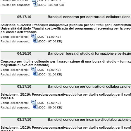
Bando del concorso:
(DOC - 58.00 KB)
Risultati del concorso:
(DOC - 103.00 KB)
05/17/10
Bando di concorso per contratto di collaborazion
Selezione n. 3/2010: Procedura comparativa pubblica per soli titoli per il conferiment
Università dal titolo "Analisi costo-efficacia del programma di screening per la pre
dei costi e dell'efficacia
Bando del concorso:
(DOC - 51.50 KB)
Risultati del concorso:
(DOC - 97.00 KB)
04/16/10
Bando per borsa di studio di formazione e perfez
Concorso per titoli e colloquio per l'assegnazione di una borsa di studio - formaz
magistrale nuovo ordinamento)
Bando del concorso:
(DOC - 58.50 KB)
Risultati del concorso:
(DOC - 31.00 KB)
03/17/10
Bando di concorso per contratto di collaborazione
Selezione n. 2/2010: Procedura comparativa pubblica per titoli e colloquio, per il co
Meet-Us.
Bando del concorso:
(DOC - 62.50 KB)
Risultati del concorso:
(DOC - 89.50 KB)
03/17/10
Bando di concorso per incarico di collaborazione 
Selezione n. 1/2010: Procedura comparativa pubblica per titoli e colloquio, per il co