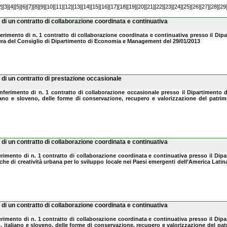
2]
[3]
[4]
[5]
[6]
[7]
[8]
[9]
[10]
[11]
[12]
[13]
[14]
[15]
[16]
[17]
[18]
[19]
[20]
[21]
[22]
[23]
[24]
[25]
[26]
[27]
[28]
[29
di un contratto di collaborazione coordinata e continuativa
nferimento di n. 1 contratto di collaborazione coordinata e continuativa presso il Di
era del Consiglio di Dipartimento di Economia e Management del 29/01/2013
di un contratto di prestazione occasionale
conferimento di n. 1 contratto di collaborazione occasionale presso il Dipartimento
, italiano e sloveno, delle forme di conservazione, recupero e valorizzazione del patr
di un contratto di collaborazione coordinata e continuativa
ferimento di n. 1 contratto di collaborazione coordinata e continuativa presso il Di
olitiche di creatività urbana per lo sviluppo locale nei Paesi emergenti dell’America Lati
di un contratto di collaborazione coordinata e continuativa
ferimento di n. 1 contratto di collaborazione coordinata e continuativa presso il Di
atico, italiano e sloveno, delle forme di conservazione, recupero e valorizzazione del p